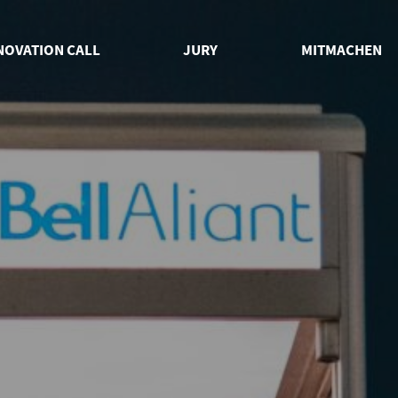
eader
uptnavigation
NOVATION CALL
JURY
MITMACHEN