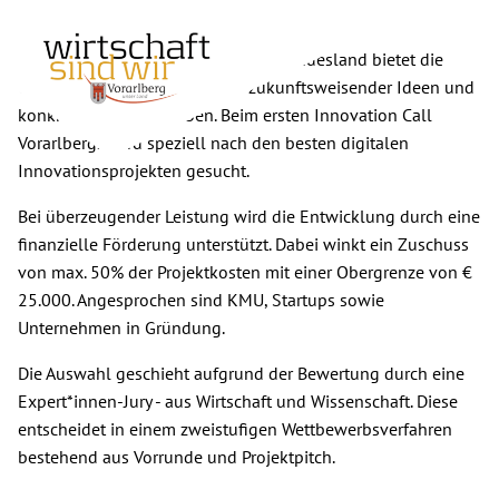
Wieso? Weshalb? Warum?
Hea
Hau
Vorarlberg als höchst innovatives Bundesland bietet die
Grundlage für das Entwickeln zukunftsweisender Ideen und
konkrete Projektvorhaben. Beim ersten Innovation Call
Vorarlbergs wird speziell nach den besten digitalen
Innovation
Innovationsprojekten gesucht.
Call
Bei überzeugender Leistung wird die Entwicklung durch eine
Vorarlberg
finanzielle Förderung unterstützt. Dabei winkt ein Zuschuss
von max. 50% der Projektkosten mit einer Obergrenze von €
25.000. Angesprochen sind KMU, Startups sowie
Unternehmen in Gründung.
Die Auswahl geschieht aufgrund der Bewertung durch eine
Expert*innen-Jury - aus Wirtschaft und Wissenschaft. Diese
entscheidet in einem zweistufigen Wettbewerbsverfahren
bestehend aus Vorrunde und Projektpitch.